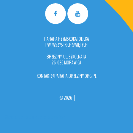
PARAFIA RZYMSKOKATOLICKA
PW. WSZYSTKICH ŚWIĘTYCH
BRZEZINY, UL. SZKOLNA 1A
26-026 MORAWICA
KONTAKT@PARAFIA.BRZEZINY.ORG.PL
©
2026
Back to desktop version
More
Medical Joomla Themes at