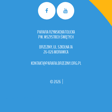
PARAFIA RZYMSKOKATOLICKA
PW. WSZYSTKICH ŚWIĘTYCH
BRZEZINY, UL. SZKOLNA 1A
26-026 MORAWICA
KONTAKT@PARAFIA.BRZEZINY.ORG.PL
©
2026
Back to desktop version
More
Medical Joomla Themes at