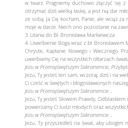
w twarz. Pragniemy duchowo złączyć się z b
otrzymać dziś wielką łaskę, a jest nią dar mi
ze sobą. Ja Cię kocham, Panie, ale wciąż za
moje w darze. Niech ono pozostanie na zaws
3. Litania do Bł. Bronisława Markiewicza
4. Uwielbienie Boga wraz z bł. Bronisławem 
Chryste, Kapłanie Nowego i Wiecznego Przy
uwielbiamy Cię na wszystkich ołtarzach świat
Jezu w Przenajświętszym Sakramencie, Przybytk
Jezu, Ty jesteś ten sam, wczoraj, dziś i na w
Ci cześć w świętych i błogosławionych nasze
Jezu w Przenajświętszym Sakramencie…
Jezu, Ty jesteś Słowem Prawdy, Odblaskiem 
powierzamy Ci ludzi młodych oraz wszystkich,
Jezu w Przenajświętszym Sakramencie…
Jezu, Ty przyszedłeś na świat, aby ubogim 