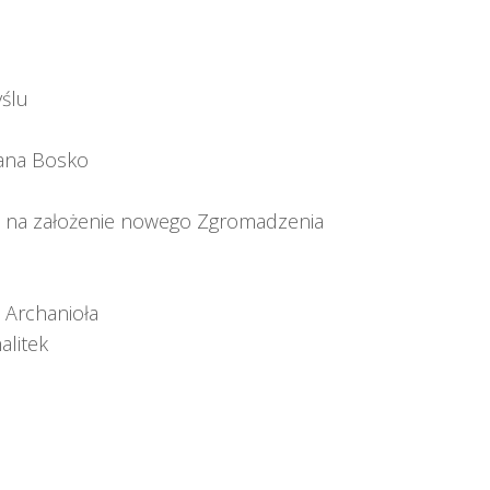
yślu
 Jana Bosko
ie na założenie nowego Zgromadzenia
 Archanioła
alitek