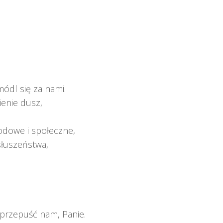
módl się za nami.
enie dusz,
rodowe i społeczne,
słuszeństwa,
 przepuść nam, Panie.