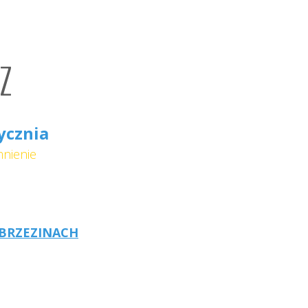
PRZYJACIELE WSD
Z
ycznia
nienie
 BRZEZINACH