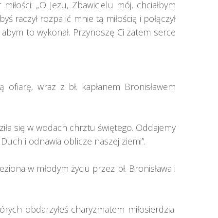
miłości: „O Jezu, Zbawicielu mój, chciałbym
yś raczył rozpalić mnie tą miłością i połączył
ę, abym to wykonał. Przynoszę Ci zatem serce
łą ofiarę, wraz z bł. kapłanem Bronisławem
rodziła się w wodach chrztu świętego. Oddajemy
Duch i odnawia oblicze naszej ziemi”.
ziona w młodym życiu przez bł. Bronisława i
tórych obdarzyłeś charyzmatem miłosierdzia.