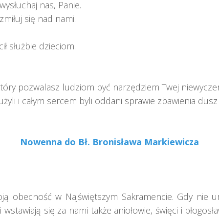
wysłuchaj nas, Panie.
zmiłuj się nad nami.
ił służbie dzieciom.
óry pozwalasz ludziom być narzędziem Twej niewyczer
użyli i całym sercem byli oddani sprawie zbawienia dusz
Nowenna do Bł. Bronisława Markiewicza
oją obecność w Najświętszym Sakramencie. Gdy nie um
i wstawiają się za nami także aniołowie, święci i błogosła