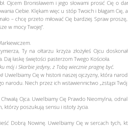
ł. Ojcem Bronisławem i jego słowami prosić Cię o dar 
łowania Ciebie. Klękam więc u stóp Twoich i błagam Cię, ab
 mało – chcę przeto miłować Cię bardziej. Spraw prosz
ze w mocy Twojej”.
Markiewiczem.
mierza, Ty na ołtarzu krzyża złożyłeś Ojcu doskona
a. Daj łaskę świętości pasterzom Twego Kościoła.
u mój i Skarbie jedyny, z Tobą wiecznie pragnę być.
ieki! Uwielbiamy Cię w historii naszej ojczyzny, która na
go narodu. Niech przez ich wstawiennictwo „zstąpi Twój 
i Chwałą Ojca. Uwielbiamy Cię Prawdo Nieomylna, odnale
 którzy poszukują sensu i istoty życia.
nieść Dobrą Nowinę. Uwielbiamy Cię w sercach tych, k