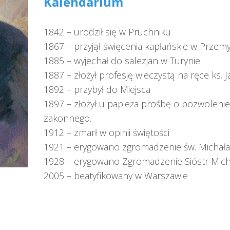
Kalendarium
1842 – urodził się w Pruchniku
1867 – przyjął święcenia kapłańskie w Przem
1885 – wyjechał do salezjan w Turynie
1887 – złożył profesję wieczystą na ręce ks.
1892 – przybył do Miejsca
1897 – złożył u papieża prośbę o pozwolen
zakonnego.
1912 – zmarł w opinii świętości
1921 – erygowano zgromadzenie św. Michała
1928 – erygowano Zgromadzenie Sióstr Mich
2005 – beatyfikowany w Warszawie