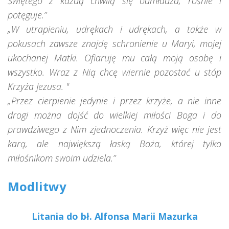
Świętego z każdą chwilą się odmładza, rośnie i
potęguje.”
„W utrapieniu, udrękach i udrękach, a także w
pokusach zawsze znajdę schronienie u Maryi, mojej
ukochanej Matki. Ofiaruję mu całą moją osobę i
wszystko. Wraz z Nią chcę wiernie pozostać u stóp
Krzyża Jezusa. "
„Przez cierpienie jedynie i przez krzyże, a nie inne
drogi można dojść do wielkiej miłości Boga i do
prawdziwego z Nim zjednoczenia. Krzyż więc nie jest
karą, ale największą łaską Boża, której tylko
miłośnikom swoim udziela.”
Modlitwy
Litania do bł. Alfonsa Marii Mazurka