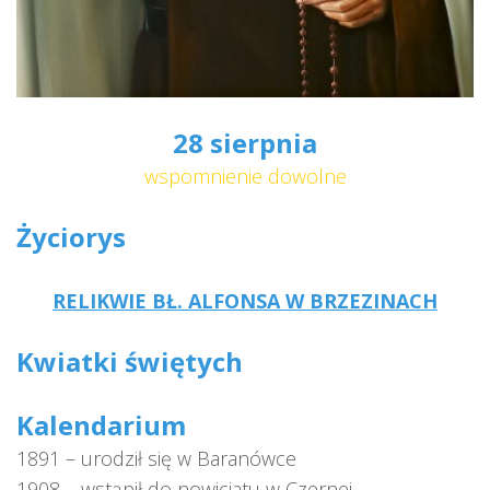
28 sierpnia
wspomnienie dowolne
Życiorys
RELIKWIE BŁ. ALFONSA W BRZEZINACH
Kwiatki świętych
Kalendarium
1891 – urodził się w Baranówce
1908 – wstąpił do nowicjatu w Czernej