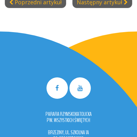
Poprzedni artykuł
Następny artykuł
PARAFIA RZYMSKOKATOLICKA
PW. WSZYSTKICH ŚWIĘTYCH
BRZEZINY, UL. SZKOLNA 1A