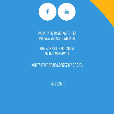
PARAFIA RZYMSKOKATOLICKA
PW. WSZYSTKICH ŚWIĘTYCH
BRZEZINY, UL. SZKOLNA 1A
26-026 MORAWICA
KONTAKT@PARAFIA.BRZEZINY.ORG.PL
©
2026
Back to desktop version
More
Medical Joomla Themes at