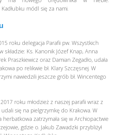
iny ma nowego orędownika w niebie.
 Kadłubku módl się za nami.
u
015 roku delegacja Parafii pw. Wszystkich
w składzie: Ks. Kanonik Józef Knap, Anna
rek Praszkiewicz oraz Damian Zegadło, udała
akowa po relikwie bł. Klary Szczęsnej. W
zymi nawiedzili jeszcze grób bł. Wincentego
 2017 roku młodzież z naszej parafii wraz z
i udali się na pielgrzymkę do Krakowa. W
 herbatkowa zatrzymała się w Archiopactwie
ejowie, gdzie o. Jakub Zawadzki przybliżył