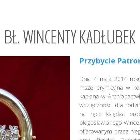
BŁ.
WINCENTY
KADŁUBEK
Przybycie Patro
Dnia 4 maja 2014 roku
mszę prymicyjną w koś
kapłana w Archiopactwi
wdzięczności dla rodzim
na ręce księdza prob
błogosławionego Wince
ofiarowanym przez niego