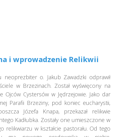
PRZYJACIELE WSD
na i wprowadzenie Relikwii
 neoprezbiter o. Jakub Zawadzki odprawił
ciele w Brzezinach. Został wyświęcony na
e Ojców Cystersów w Jędrzejowie. Jako dar
ej Parafii Brzeziny, pod koniec eucharystii,
oszcza Józefa Knapa, przekazał relikwie
ntego Kadłubka. Zostały one umieszczone w
 relikwiarzu w kształcie pastorału. Od tego