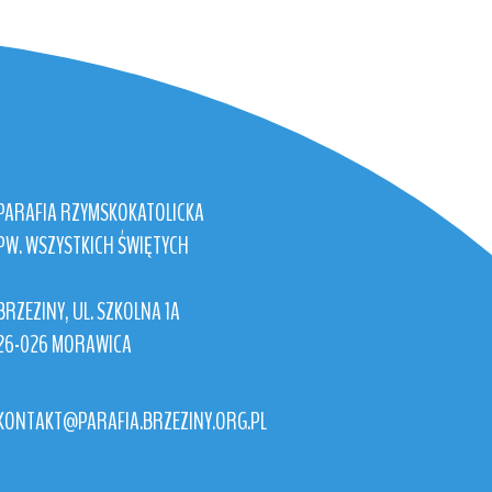
PARAFIA RZYMSKOKATOLICKA
PW. WSZYSTKICH ŚWIĘTYCH
BRZEZINY, UL. SZKOLNA 1A
26-026 MORAWICA
KONTAKT@PARAFIA.BRZEZINY.ORG.PL