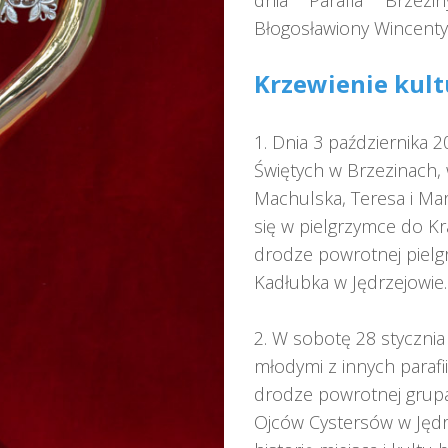
dnia Parafia Brzez
Błogosławiony Wincenty
Krzewienie kult
1. Dnia 3 października 2
Świętych w Brzezinach, 
Machulska, Teresa i Ma
się w pielgrzymce do Kr
drodze powrotnej pielgr
Kadłubka w Jędrzejowie.
2. W sobotę 28 stycznia
młodymi z innych parafi
drodze powrotnej grupa
Ojców Cystersów w Jędrz