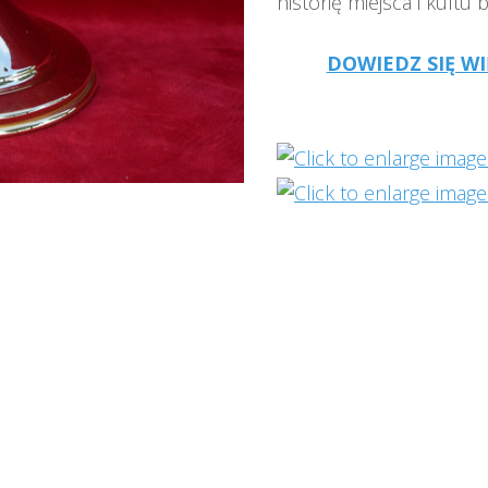
historię miejsca i kultu
DOWIEDZ SIĘ W