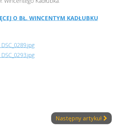
 bł. Wincentego Kadłubka.
IĘCEJ O BŁ. WINCENTYM KADŁUBKU
Następny artykuł