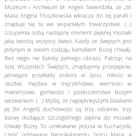
Muzeum i Archiwum bł. Angeli. Stwierdziła, że „bł.
Maria Angela Truszkowska wkracza do tej parafii i
znajduje się tu we wspaniałym towarzystwie. (…)
Uzupełnia sobą następny element pięknej mozaiki
jaką tworzą wszyscy święci. Każdy ze świętych jest
jedynym w swoim rodzaju kamykiem Bożej chwały.
Bez niego nie byłoby pełnego obrazu. Patrząc na
listę Wszystkich Świętych, znajdujemy przepiękne,
jaśniejące przykłady pokory w życiu, miłości w
służbie, męstwa w męczeństwie, wierności w
małżeństwie, gorliwości i posłuszeństwa Bożym
wezwaniom. (….) Myślę, że najpiękniejszymi blaskami
jej [bł. Angeli] duchowości są trzy odcienie, trzy
barwy dodające szczególnego piękna do mozaiki
chwały Bożej: To umiłowanie Jezusa w Eucharystii,
cześć oddawana Niepokalanemu Sercu Maryi, a