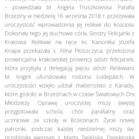
– powiedziała bł. Angela Truszkowska. Parafia
Brzeziny w niedzielę 16 września 2018 r. przeżywała
uroczystość wprowadzenia jej relikwii do kościoła.
Dokonały tego jej duchowe córki, Siostry Felicjanki z
Krakowa. Relikwie na ręce ks. Kanonika Józefa
Knapa przekazała s. Alina Płoszczyca, przełożona
prowincjalna krakowskiej prowincji sióstr felicjanek,
która przybyła z delegacją pięciu sióstr. Relikwiarz
bł. Angeli ufundowała rodzina Łodejskich. W
uroczystości wzięło udział małżeństwo z Kanady,
które gościło w Brzezinach w czasie Światowych Dni
Młodzieży. Oprawę uroczystej mszy świętej
przygotowała schola, chór parafialny oraz
uczniowie ze szkoły w Brzezinach. Życie nowej
patronki, podczas każdej niedzielnej mszy św.
przybliżała wiernym s. Marta Zielińska, Dyrektorka