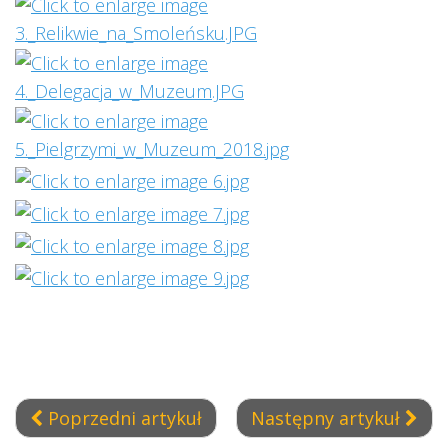
Poprzedni artykuł
Następny artykuł