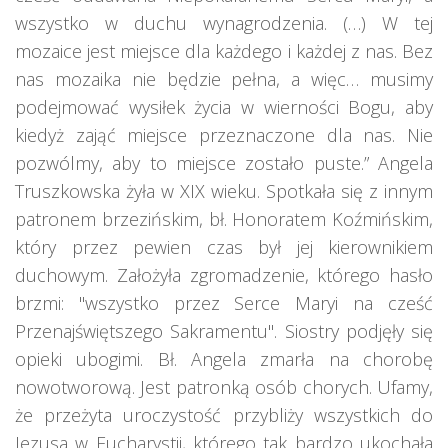
wszystko w duchu wynagrodzenia. (…) W tej
mozaice jest miejsce dla każdego i każdej z nas. Bez
nas mozaika nie będzie pełna, a więc… musimy
podejmować wysiłek życia w wierności Bogu, aby
kiedyż zająć miejsce przeznaczone dla nas. Nie
pozwólmy, aby to miejsce zostało puste.” Angela
Truszkowska żyła w XIX wieku. Spotkała się z innym
patronem brzezińskim, bł. Honoratem Koźmińskim,
który przez pewien czas był jej kierownikiem
duchowym. Założyła zgromadzenie, którego hasło
brzmi: "wszystko przez Serce Maryi na cześć
Przenajświętszego Sakramentu". Siostry podjęły się
opieki ubogimi. Bł. Angela zmarła na chorobę
nowotworową. Jest patronką osób chorych. Ufamy,
że przeżyta uroczystość przybliży wszystkich do
Jezusa w Eucharystii, którego tak bardzo ukochała