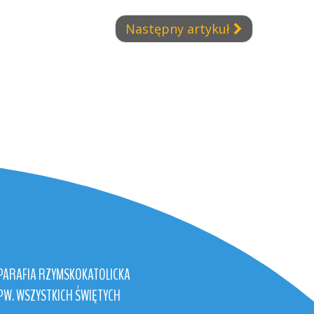
Następny artykuł
PARAFIA RZYMSKOKATOLICKA
PW. WSZYSTKICH ŚWIĘTYCH