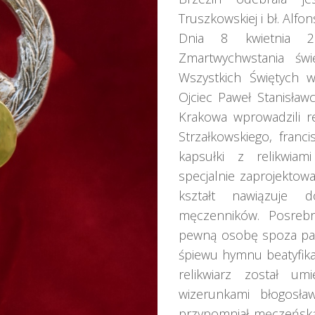
Truszkowskiej i bł. Alfo
Dnia 8 kwietnia 2
Zmartwychwstania świę
Wszystkich Świętych 
Ojciec Paweł Stanisław
Krakowa wprowadzili re
Strzałkowskiego, franc
kapsułki z relikwia
specjalnie zaprojektowan
kształt nawiązuje 
męczenników. Posrebr
pewną osobę spoza para
śpiewu hymnu beatyfika
relikwiarz został u
wizerunkami błogosław
przypomniał męczeńską 