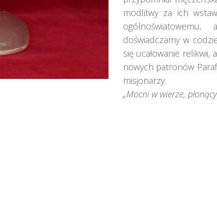
modlitwy za ich wsta
ogólnoświatowemu, a
doświadczamy w codzien
się ucałowanie relikwii,
nowych patronów Parafii
misjonarzy.
„Mocni w wierze, płonący