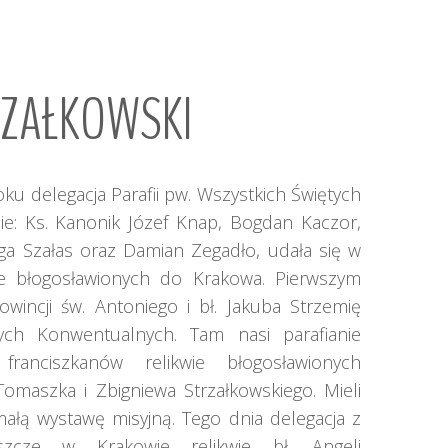
PRZYJACIELE WSD
ZAŁKOWSKI
oku delegacja Parafii pw. Wszystkich Świętych
ie: Ks. Kanonik Józef Knap, Bogdan Kaczor,
ga Szałas oraz Damian Zegadło, udała się w
ie błogosławionych do Krakowa. Pierwszym
wincji św. Antoniego i bł. Jakuba Strzemię
ych Konwentualnych. Tam nasi parafianie
ranciszkanów relikwie błogosławionych
maszka i Zbigniewa Strzałkowskiego. Mieli
małą wystawę misyjną. Tego dnia delegacja z
szcze w Krakowie relikwie bł. Angeli