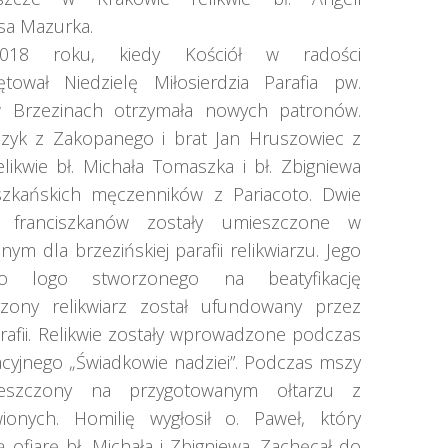
nsa Mazurka.
018 roku, kiedy Kościół w radości
tował Niedzielę Miłosierdzia Parafia pw.
w Brzezinach otrzymała nowych patronów.
czyk z Zakopanego i brat Jan Hruszowiec z
likwie bł. Michała Tomaszka i bł. Zbigniewa
iszkańskich męczenników z Pariacoto. Dwie
mi franciszkanów zostały umieszczone w
ym dla brzezińskiej parafii relikwiarzu. Jego
do logo stworzonego na beatyfikację
zony relikwiarz został ufundowany przez
fii. Relikwie zostały wprowadzone podczas
cyjnego „Świadkowie nadziei”. Podczas mszy
mieszczony na przygotowanym ołtarzu z
ionych. Homilię wygłosił o. Paweł, który
ofiarę bł. Michała i Zbigniewa. Zachęcał do