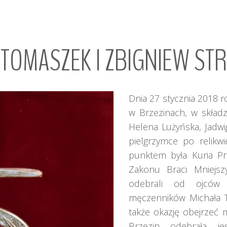
TOMASZEK
I
ZBIGNIEW
STR
Dnia 27 stycznia 2018 r
w Brzezinach, w składz
Helena Lużyńska, Jadwi
pielgrzymce po relikw
punktem była Kuria Pro
Zakonu Braci Mniejsz
odebrali od ojców f
męczenników Michała To
także okazję obejrzeć 
Brzezin odebrała je