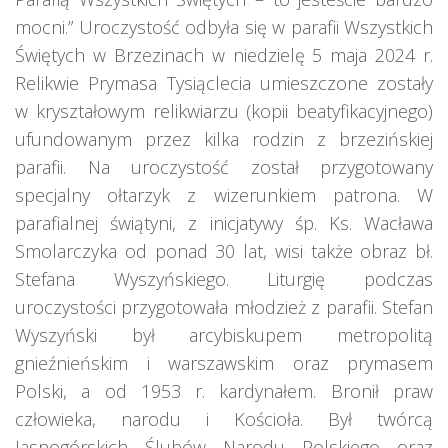
mocni.” Uroczystość odbyła się w parafii Wszystkich
Świętych w Brzezinach w niedzielę 5 maja 2024 r.
Relikwie Prymasa Tysiąclecia umieszczone zostały
w kryształowym relikwiarzu (kopii beatyfikacyjnego)
ufundowanym przez kilka rodzin z brzezińskiej
parafii. Na uroczystość został przygotowany
specjalny ołtarzyk z wizerunkiem patrona. W
parafialnej świątyni, z inicjatywy śp. Ks. Wacława
Smolarczyka od ponad 30 lat, wisi także obraz bł.
Stefana Wyszyńskiego. Liturgię podczas
uroczystości przygotowała młodzież z parafii. Stefan
Wyszyński był arcybiskupem metropolitą
gnieźnieńskim i warszawskim oraz prymasem
Polski, a od 1953 r. kardynałem. Bronił praw
człowieka, narodu i Kościoła. Był twórcą
Jasnogórskich Ślubów Narodu Polskiego oraz