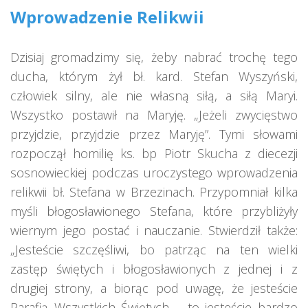
Wprowadzenie Relikwii
Dzisiaj gromadzimy się, żeby nabrać trochę tego
ducha, którym żył bł. kard. Stefan Wyszyński,
człowiek silny, ale nie własną siłą, a siłą Maryi.
Wszystko postawił na Maryję. „Jeżeli zwycięstwo
przyjdzie, przyjdzie przez Maryję”. Tymi słowami
rozpoczął homilię ks. bp Piotr Skucha z diecezji
sosnowieckiej podczas uroczystego wprowadzenia
relikwii bł. Stefana w Brzezinach. Przypomniał kilka
myśli błogosławionego Stefana, które przybliżyły
wiernym jego postać i nauczanie. Stwierdził także:
„Jesteście szczęśliwi, bo patrząc na ten wielki
zastęp świętych i błogosławionych z jednej i z
drugiej strony, a biorąc pod uwagę, że jesteście
Parafią Wszystkich Świętych – to jesteście bardzo