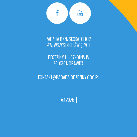
PARAFIA RZYMSKOKATOLICKA
PW. WSZYSTKICH ŚWIĘTYCH
BRZEZINY, UL. SZKOLNA 1A
26-026 MORAWICA
KONTAKT@PARAFIA.BRZEZINY.ORG.PL
©
2026
Back to desktop version
More
Medical Joomla Themes at