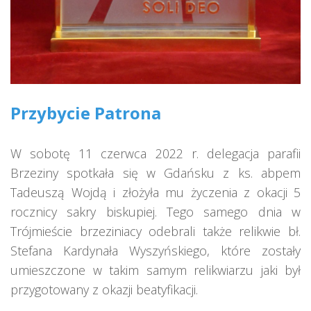
Przybycie Patrona
W sobotę 11 czerwca 2022 r. delegacja parafii
Brzeziny spotkała się w Gdańsku z ks. abpem
Tadeuszą Wojdą i złożyła mu życzenia z okacji 5
rocznicy sakry biskupiej. Tego samego dnia w
Trójmieście brzeziniacy odebrali także relikwie bł.
Stefana Kardynała Wyszyńskiego, które zostały
umieszczone w takim samym relikwiarzu jaki był
przygotowany z okazji beatyfikacji.