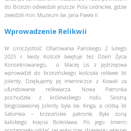
do Brzezin odwiedzili jeszcze Pola Lednickie, gdzie
zwiedzili m.in. Muzeum św. Jana Pawła II.
Wprowadzenie Relikwii
W Uroczystość Ofiarowania Pańskiego 2 lutego
2025 r. kiedy Kościół świętuje też Dzień Życia
Konsekrowanego, o. Maciej Lis z Jędrzejowa
wprowadził do brzezińskiego kościoła relikwie bł.
Jolenty. Dziękujemy jej imienniczce z Kowali za
ufundowanie relikwiarza. Nowa Patronka
pochodziła z królewskiego rodu. Siostrą
błogosławionej Jolenty była św. Kinga, a ciotką bł.
Salomea – brzezińskie patronki. Była żoną
kaliskiego księcia Bolesława. Po jego śmierci
postanowiła oddać się wyłącznie zbawieniu własnej