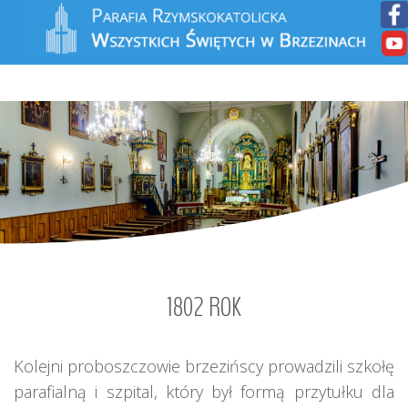
1802
ROK
Kolejni proboszczowie brzezińscy prowadzili szkołę
parafialną i szpital, który był formą przytułku dla