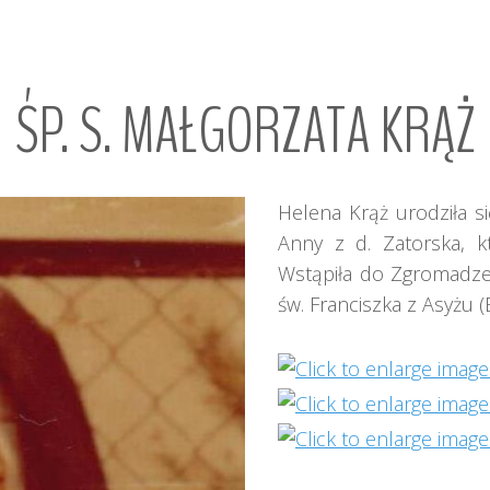
ŚP.
S.
MAŁGORZATA
KRĄŻ
Helena Krąż urodziła s
Anny z d. Zatorska, któ
Wstąpiła do Zgromadze
św. Franciszka z Asyżu 