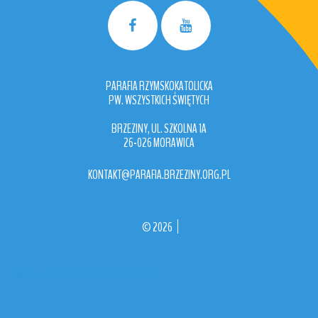
PARAFIA RZYMSKOKATOLICKA
PW. WSZYSTKICH ŚWIĘTYCH
BRZEZINY, UL. SZKOLNA 1A
26-026 MORAWICA
KONTAKT@PARAFIA.BRZEZINY.ORG.PL
©
2026
Back to desktop version
More
Medical Joomla Themes at