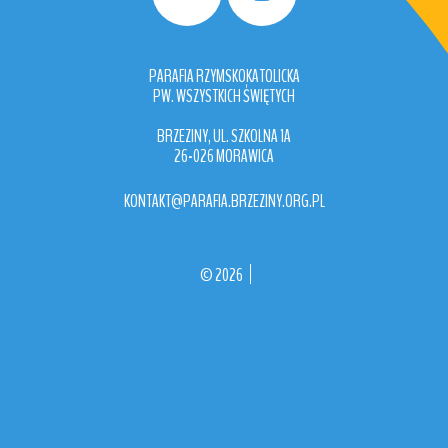
PARAFIA RZYMSKOKATOLICKA
PW. WSZYSTKICH ŚWIĘTYCH
BRZEZINY, UL. SZKOLNA 1A
26-026 MORAWICA
KONTAKT@PARAFIA.BRZEZINY.ORG.PL
©
2026
Back to desktop version
More
Medical Joomla Themes at
TemplateMonster.com