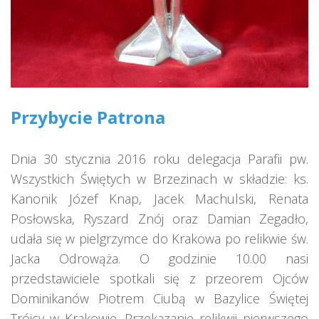
Przybycie Patrona
Dnia 30 stycznia 2016 roku delegacja Parafii pw.
Wszystkich Świętych w Brzezinach w składzie: ks.
Kanonik Józef Knap, Jacek Machulski, Renata
Posłowska, Ryszard Znój oraz Damian Zegadło,
udała się w pielgrzymce do Krakowa po relikwie św.
Jacka Odrowąża. O godzinie 10.00 nasi
przedstawiciele spotkali się z przeorem Ojców
Dominikanów Piotrem Ciubą w Bazylice Świętej
Trójcy w Krakowie. Przekazanie relikwii pierwszego