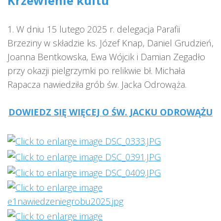
Krzewienie kultu
1. W dniu 15 lutego 2025 r. delegacja Parafii
Brzeziny w składzie ks. Józef Knap, Daniel Grudzień,
Joanna Bentkowska, Ewa Wójcik i Damian Zegadło
przy okazji pielgrzymki po relikwie bł. Michała
Rapacza nawiedziła grób św. Jacka Odrowąża.
DOWIEDZ SIĘ WIĘCEJ O ŚW. JACKU ODROWĄŻU