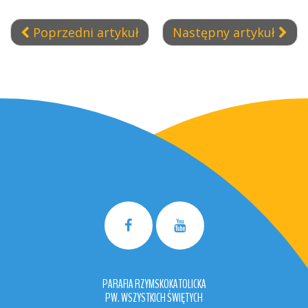
Poprzedni artykuł
Następny artykuł
PARAFIA RZYMSKOKATOLICKA
PW. WSZYSTKICH ŚWIĘTYCH