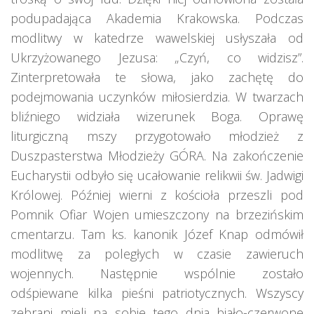
podupadająca Akademia Krakowska. Podczas
modlitwy w katedrze wawelskiej usłyszała od
Ukrzyżowanego Jezusa: „Czyń, co widzisz”.
Zinterpretowała te słowa, jako zachętę do
podejmowania uczynków miłosierdzia. W twarzach
bliźniego widziała wizerunek Boga. Oprawę
liturgiczną mszy przygotowało młodzież z
Duszpasterstwa Młodzieży GÓRA. Na zakończenie
Eucharystii odbyło się ucałowanie relikwii św. Jadwigi
Królowej. Później wierni z kościoła przeszli pod
Pomnik Ofiar Wojen umieszczony na brzezińskim
cmentarzu. Tam ks. kanonik Józef Knap odmówił
modlitwę za poległych w czasie zawieruch
wojennych. Następnie wspólnie zostało
odśpiewane kilka pieśni patriotycznych. Wszyscy
zebrani mieli na sobie tego dnia biało-czerwone