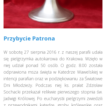
Przybycie Patrona
W sobotę 27 sierpnia 2016 r. z naszej parafii udała
się pielgrzymka autokarowa do Krakowa. Wzięło w
niej udział ponad 50 osób. O godz. 8.00 została
odprawiona msza święta w Katedrze Wawelskiej w
intencji parafian oraz w podziękowaniu za Światowe
Dni Młodzieży. Podczas niej ks. prałat Zdzisław
Sochacki przekazał relikwie pierwszego stopnia św.
Jadwigi Królowej. Po eucharystii pielgrzymi zwiedzili
z przewodnikami katedrę, groby królewskie oraz