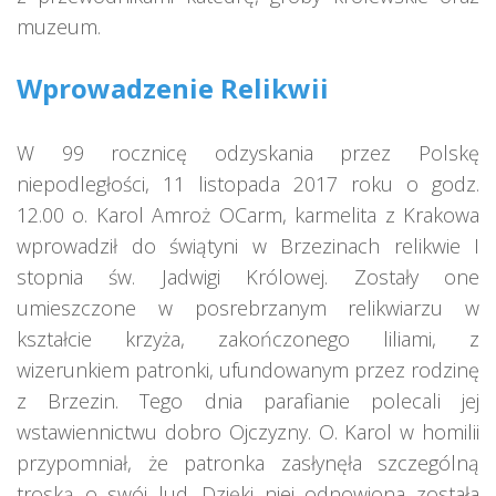
muzeum.
Wprowadzenie Relikwii
W 99 rocznicę odzyskania przez Polskę
niepodległości, 11 listopada 2017 roku o godz.
12.00 o. Karol Amroż OCarm, karmelita z Krakowa
wprowadził do świątyni w Brzezinach relikwie I
stopnia św. Jadwigi Królowej. Zostały one
umieszczone w posrebrzanym relikwiarzu w
kształcie krzyża, zakończonego liliami, z
wizerunkiem patronki, ufundowanym przez rodzinę
z Brzezin. Tego dnia parafianie polecali jej
wstawiennictwu dobro Ojczyzny. O. Karol w homilii
przypomniał, że patronka zasłynęła szczególną
troską o swój lud. Dzięki niej odnowiona została